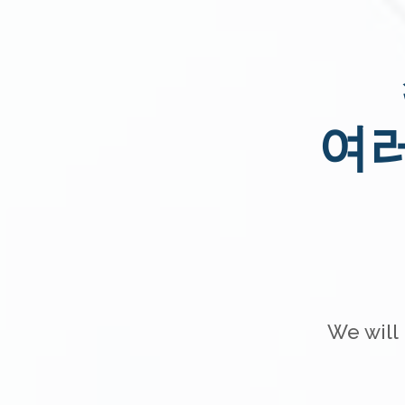
여
We will 