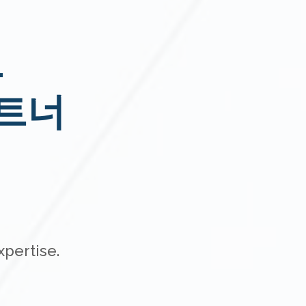
로
트너
xpertise.